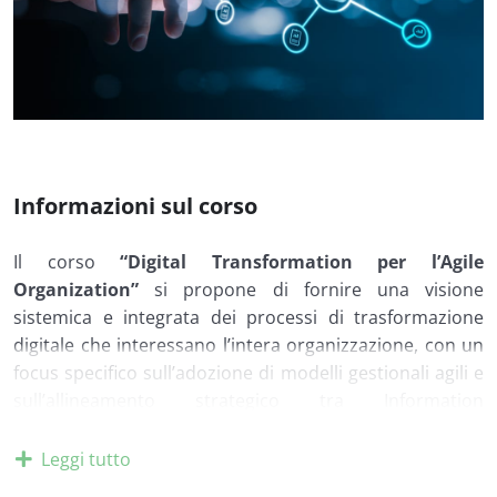
Informazioni sul corso
Il corso
“Digital Transformation per l’Agile
Organization”
si propone di fornire una visione
sistemica e integrata dei processi di trasformazione
digitale che interessano l’intera organizzazione, con un
focus specifico sull’adozione di modelli gestionali agili e
sull’allineamento strategico tra Information
Systems/Information Technology (IS/IT) e business. La
trasformazione digitale viene affrontata non solo come
Leggi tutto
fenomeno tecnologico, ma come leva abilitante per il