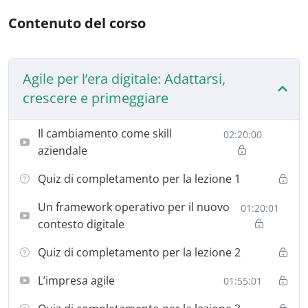
cambiamento organizzativo, l’innovazione dei modelli di
Contenuto del corso
business, l’ottimizzazione dei processi e lo sviluppo di
nuove competenze in un contesto evolutivo guidato
dalla rivoluzione digitale e dai principi dell’Industria 5.0.
Agile per l’era digitale: Adattarsi,
Il percorso formativo esplora i paradigmi emergenti
crescere e primeggiare
dell’economia digitale, quali la
connessione lungo la
catena del valore
, la
digitalizzazione delle operations
,
Il cambiamento come skill
02:20:00
la
gestione integrata della conoscenza (Knowledge
aziendale
Management)
e l’
adozione del mindset agile e lean
.
Particolare attenzione è riservata alle implicazioni
Quiz di completamento per la lezione 1
organizzative, normative e tecnologiche della digital
Un framework operativo per il nuovo
transformation, nonché all’utilizzo di strumenti digitali e
01:20:01
contesto digitale
metodologie come
Design Thinking
,
Scrum
,
Kanban
,
e
Lean Thinking
per favorire processi decisionali agili,
Quiz di completamento per la lezione 2
innovativi e data-driven.
L’impresa agile
01:55:01