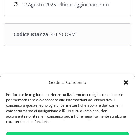
12 Agosto 2025 Ultimo aggiornamento
scenari di risorse limitate.
La seconda parte del corso è dedicata alle sfide della
sostenibilità: dall’impresa etica all’industria 4.0, dalla
servitizzazione alla finanza sostenibile, fino alle nuove
Codice Istanza:
4-T SCORM
strategie manageriali per integrare innovazione e
responsabilità. L’obiettivo è formare professionisti in
grado di leggere i cambiamenti globali, trasformarli in
opportunità e guidare organizzazioni più resilienti,
innovative e sostenibili.
Gestisci Consenso
ESV S.R.L
Per fornire le migliori esperienze, utilizziamo tecnologie come i cookie
Via Castellana 164/A - 30174 - Zelarino (VE)
per memorizzare e/o accedere alle informazioni del dispositivo. Il
consenso a queste tecnologie ci permetterà di elaborare dati come il
Partita IVA: 04746800277
comportamento di navigazione o ID unici su questo sito. Non
supporto@retefad.it
acconsentire o ritirare il consenso può influire negativamente su alcune
caratteristiche e funzioni.
Cookie Policy