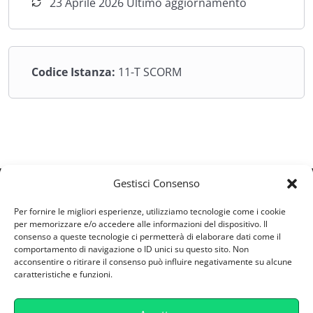
23 Aprile 2026 Ultimo aggiornamento
Codice Istanza:
11-T SCORM
Gestisci Consenso
ESV S.R.L
Per fornire le migliori esperienze, utilizziamo tecnologie come i cookie
Via Castellana 164/A - 30174 - Zelarino (VE)
per memorizzare e/o accedere alle informazioni del dispositivo. Il
consenso a queste tecnologie ci permetterà di elaborare dati come il
Partita IVA: 04746800277
comportamento di navigazione o ID unici su questo sito. Non
supporto@retefad.it
acconsentire o ritirare il consenso può influire negativamente su alcune
caratteristiche e funzioni.
Cookie Policy