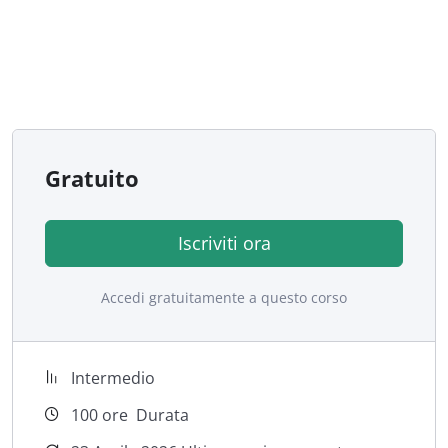
risorse verso modelli produttivi resilienti e responsabili.
La
finalità principale
del percorso è consolidare una
visione interdisciplinare e data-driven della sostenibilità,
capace di connettere innovazione dei processi,
creazione di valore condiviso, gestione delle
performance e sviluppo di competenze collaborative. In
Gratuito
tale prospettiva, il corso affronta la sostenibilità non
come un ambito specialistico isolato, ma come un
insieme di trasformazioni organizzative che
Iscriviti ora
coinvolgono processi, persone, cultura, tecnologie e
modelli di governance.
Accedi gratuitamente a questo corso
Intermedio
100
ore
Durata