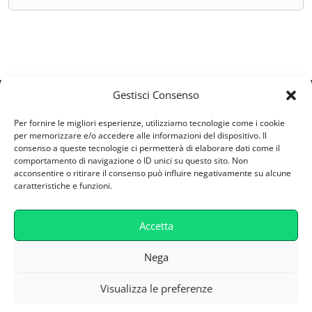
Gestisci Consenso
ESV S.R.L
Per fornire le migliori esperienze, utilizziamo tecnologie come i cookie
Via Castellana 164/A - 30174 - Zelarino (VE)
per memorizzare e/o accedere alle informazioni del dispositivo. Il
consenso a queste tecnologie ci permetterà di elaborare dati come il
Partita IVA: 04746800277
comportamento di navigazione o ID unici su questo sito. Non
supporto@retefad.it
acconsentire o ritirare il consenso può influire negativamente su alcune
caratteristiche e funzioni.
Cookie Policy
Accetta
Privacy Policy
Caratteristiche Tecniche
Nega
Visualizza le preferenze