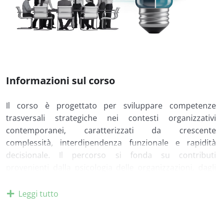
Informazioni sul corso
Il corso è progettato per sviluppare competenze
trasversali strategiche nei contesti organizzativi
contemporanei, caratterizzati da crescente
complessità, interdipendenza funzionale e rapidità
decisionale. Il percorso si fonda su contributi
provenienti dalla psicologia delle organizzazioni, dagli
studi sulla comunicazione interpersonale, dalla teoria
del decision making e dalla ricerca sui team ad alte
Leggi tutto
prestazioni, riconoscendo che l’efficacia operativa non
dipende esclusivamente dalle competenze tecniche, ma