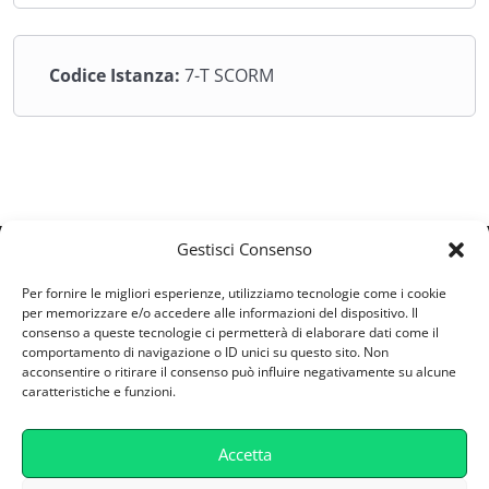
Codice Istanza:
7-T SCORM
Gestisci Consenso
ESV S.R.L
Per fornire le migliori esperienze, utilizziamo tecnologie come i cookie
Via Castellana 164/A - 30174 - Zelarino (VE)
per memorizzare e/o accedere alle informazioni del dispositivo. Il
consenso a queste tecnologie ci permetterà di elaborare dati come il
Partita IVA: 04746800277
comportamento di navigazione o ID unici su questo sito. Non
supporto@retefad.it
acconsentire o ritirare il consenso può influire negativamente su alcune
caratteristiche e funzioni.
Cookie Policy
Accetta
Privacy Policy