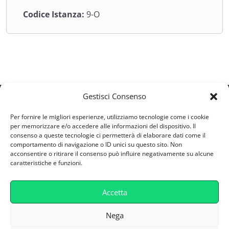
utilizzati nei processi amministrativi, organizzativi e
Codice Istanza:
9-O
contabili; competenze operative nell’utilizzo di
gestionali aziendali, strumenti di elaborazione dati e
piattaforme digitali a supporto delle attività quotidiane;
capacità di gestire in modalità informatizzata
documenti, dati, anagrafiche, workflow operativi e flussi
documentali; strumenti per utilizzare efficacemente
sistemi di fatturazione elettronica, archiviazione
Gestisci Consenso
digitale, firma elettronica e procedure informatizzate;
ESV S.R.L
Per fornire le migliori esperienze, utilizziamo tecnologie come i cookie
competenze nell’utilizzo di strumenti digitali per
Via Castellana 164/A - 30174 - Zelarino (VE)
per memorizzare e/o accedere alle informazioni del dispositivo. Il
l’analisi, il monitoraggio e la gestione delle informazioni
consenso a queste tecnologie ci permetterà di elaborare dati come il
Partita IVA: 04746800277
aziendali; maggiore autonomia operativa nella gestione
comportamento di navigazione o ID unici su questo sito. Non
supporto@retefad.it
acconsentire o ritirare il consenso può influire negativamente su alcune
di attività amministrative e organizzative in ambienti
caratteristiche e funzioni.
digitalizzati; consapevolezza del ruolo della
Cookie Policy
digitalizzazione quale leva strategica per il
Accetta
miglioramento dell’efficienza, della qualità dei processi
Privacy Policy
e della competitività organizzativa.
Caratteristiche Tecniche
Nega