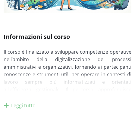
Informazioni sul corso
Il corso è finalizzato a sviluppare competenze operative
nell’ambito della digitalizzazione dei processi
amministrativi e organizzativi, fornendo ai partecipanti
conoscenze e strumenti utili per operare in contesti di
lavoro sempre più informatizzati e orientati
all’efficienza gestionale. Il percorso approfondisce
l’evoluzione della trasformazione digitale nei processi
aziendali, con particolare attenzione all’utilizzo di
Leggi tutto
software gestionali, strumenti di Web data processing,
sistemi documentali digitali e applicazioni operative a
supporto delle attività amministrative, contabili e
organizzative. Un focus specifico è dedicato all’utilizzo