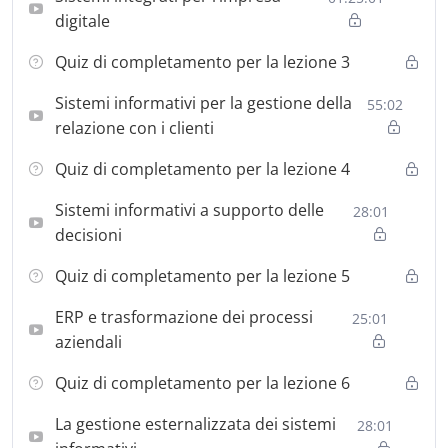
management e le strategie organizzative per la gestione
digitale
dei progetti ERP, con attenzione alle complessità che
accompagnano la loro implementazione. L’obiettivo
Quiz di completamento per la lezione 3
finale è formare professionisti capaci di comprendere le
Sistemi informativi per la gestione della
dinamiche dei sistemi ERP, valutarne l’applicazione nei
55:02
relazione con i clienti
diversi contesti e contribuire attivamente
all’innovazione e alla trasformazione digitale delle
Quiz di completamento per la lezione 4
imprese.
Sistemi informativi a supporto delle
28:01
decisioni
Quiz di completamento per la lezione 5
ERP e trasformazione dei processi
25:01
aziendali
Quiz di completamento per la lezione 6
La gestione esternalizzata dei sistemi
28:01