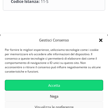
Codice Istanza:
11-S
ESG; analizzare il quadro regolatorio europeo e
internazionale; approfondire i modelli di
rendicontazione non finanziaria; esaminare i sistemi di
misurazione e valutazione delle performance ESG;
analizzare il ruolo della governance e delle politiche
sociali; valutare il legame tra sostenibilità e valore
d’impresa.
Gestisci Consenso
ESV S.R.L
Per fornire le migliori esperienze, utilizziamo tecnologie come i cookie
Via Castellana 164/A - 30174 - Zelarino (VE)
per memorizzare e/o accedere alle informazioni del dispositivo. Il
consenso a queste tecnologie ci permetterà di elaborare dati come il
Partita IVA: 04746800277
comportamento di navigazione o ID unici su questo sito. Non
supporto@retefad.it
acconsentire o ritirare il consenso può influire negativamente su alcune
caratteristiche e funzioni.
Cookie Policy
Accetta
Privacy Policy
Caratteristiche Tecniche
Nega
Visualizza le preferenze