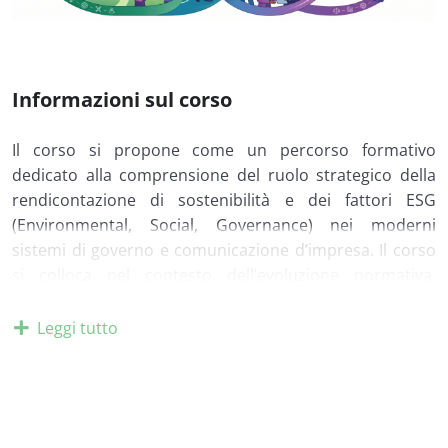
Informazioni sul corso
Il corso si propone come un percorso formativo
dedicato alla comprensione del ruolo strategico della
rendicontazione di sostenibilità e dei fattori ESG
(Environmental, Social, Governance) nei moderni
sistemi di governo e comunicazione d’impresa. Il corso
si colloca nel contesto dell’evoluzione normativa,
finanziaria e manageriale che ha progressivamente
trasformato la sostenibilità da dimensione volontaria e
Leggi tutto
reputazionale a elemento strutturale dei modelli di
business, dei processi decisionali e dei mercati dei
capitali.
La finalità del corso è fornire una visione integrata e