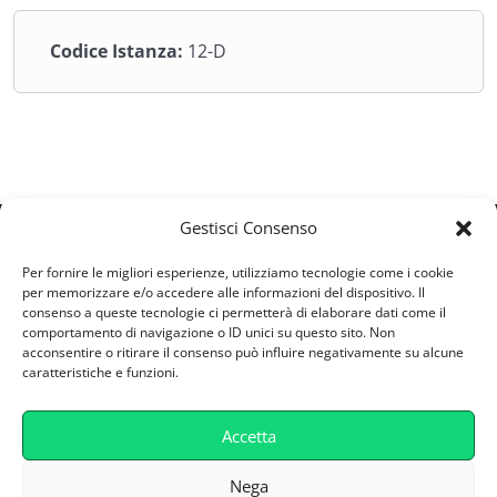
chiave come marketing digitale, logistica, manifattura
intelligente, turismo, agroalimentare e servizi connessi.
Codice Istanza:
12-D
Accanto agli aspetti tecnologici, il percorso fornisce
strumenti pratici per utilizzare smart device in modo
efficace per la gestione dei dati, la comunicazione
digitale, la produttività e l’automazione dei processi.
Infine, grande attenzione è dedicata alla responsabilità
Gestisci Consenso
d’uso delle tecnologie intelligenti, affrontando temi
essenziali come sicurezza informatica, privacy, etica dei
ESV S.R.L
Per fornire le migliori esperienze, utilizziamo tecnologie come i cookie
dati e impatti sociali dell’automazione, con l’obiettivo di
Via Castellana 164/A - 30174 - Zelarino (VE)
per memorizzare e/o accedere alle informazioni del dispositivo. Il
formare utenti e professionisti consapevoli, capaci di
consenso a queste tecnologie ci permetterà di elaborare dati come il
Partita IVA: 04746800277
comportamento di navigazione o ID unici su questo sito. Non
operare in modo innovativo, critico e sostenibile
supporto@retefad.it
acconsentire o ritirare il consenso può influire negativamente su alcune
nell’ecosistema digitale.
caratteristiche e funzioni.
Cookie Policy
Accetta
Privacy Policy
Caratteristiche Tecniche
Nega