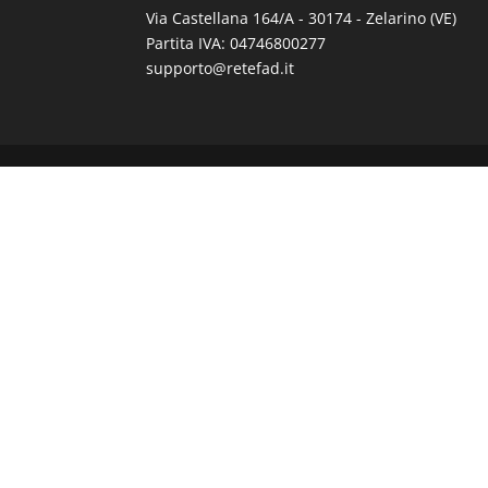
Via Castellana 164/A - 30174 - Zelarino (VE)
Partita IVA: 04746800277
supporto@retefad.it