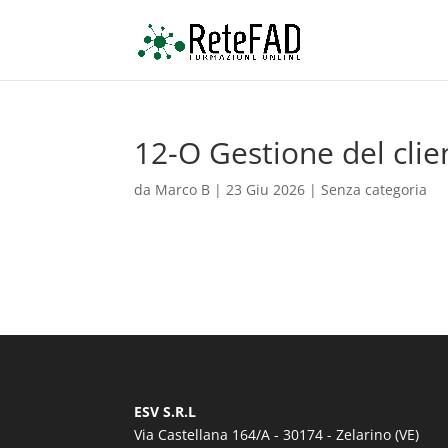
12-O Gestione del clien
da
Marco B
|
23 Giu 2026
| Senza categoria
ESV S.R.L
Via Castellana 164/A - 30174 - Zelarino (VE)