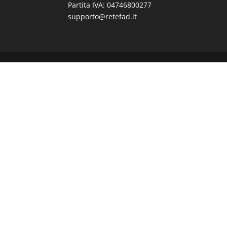
Partita IVA: 04746800277
supporto@retefad.it