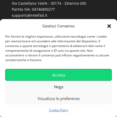
Via Castellana 164/A - 30174 - Zelarino (VE)
Partita IVA: 04746800277
supporto@retefad.it
Gestisci Consenso
Cookie Policy
Per fornire le migliori esperienze, utilizziamo tecnologie come i cookie
Privacy Policy
per memorizzare e/o accedere alle informazioni del dispositivo. Il
consenso a queste tecnologie ci permetterà di elaborare dati come il
Caratteristiche Tecniche
comportamento di navigazione o ID unici su questo sito. Non
acconsentire o ritirare il consenso può influire negativamente su alcune
caratteristiche e funzioni.
Accetta
Nega
Visualizza le preferenze
Cookie Policy