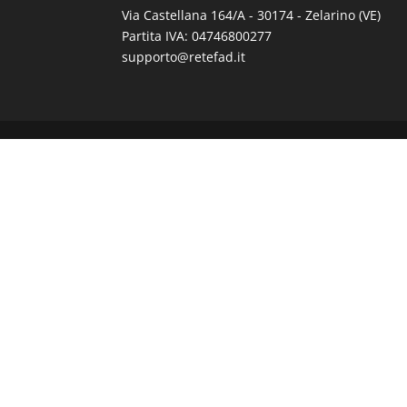
Via Castellana 164/A - 30174 - Zelarino (VE)
Partita IVA: 04746800277
supporto@retefad.it