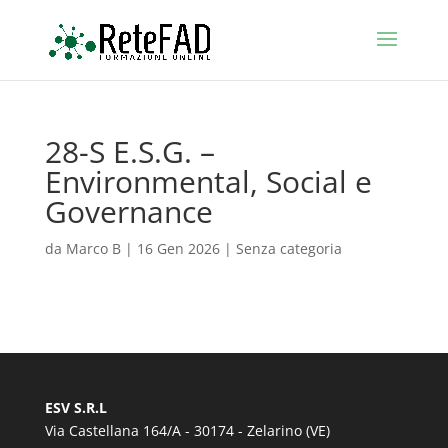
28-S E.S.G. –
Environmental, Social e
Governance
da
Marco B
|
16 Gen 2026
| Senza categoria
ESV S.R.L
Via Castellana 164/A - 30174 - Zelarino (VE)