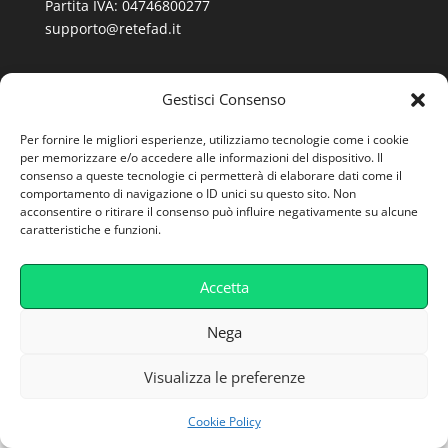
Partita IVA: 04746800277
supporto@retefad.it
Cookie Policy
Gestisci Consenso
Privacy Policy
Per fornire le migliori esperienze, utilizziamo tecnologie come i cookie
Caratteristiche Tecniche
per memorizzare e/o accedere alle informazioni del dispositivo. Il
consenso a queste tecnologie ci permetterà di elaborare dati come il
comportamento di navigazione o ID unici su questo sito. Non
acconsentire o ritirare il consenso può influire negativamente su alcune
caratteristiche e funzioni.
Accetta
Nega
Visualizza le preferenze
Cookie Policy