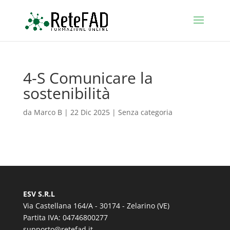
4-S Comunicare la
sostenibilità
da
Marco B
|
22 Dic 2025
| Senza categoria
ESV S.R.L
Via Castellana 164/A - 30174 - Zelarino (VE)
Partita IVA: 04746800277
supporto@retefad.it