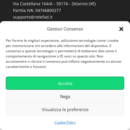
Via Castellana 164/A - 30174 - Zelarino (VE)
Partita IVA: 04746800277
supporto@retefad.it
Gestisci Consenso
Cookie Policy
Per fornire le migliori esperienze, utilizziamo tecnologie come i cookie
Privacy Policy
per memorizzare e/o accedere alle informazioni del dispositivo. Il
consenso a queste tecnologie ci permetterà di elaborare dati come il
Caratteristiche Tecniche
comportamento di navigazione o ID unici su questo sito. Non
acconsentire o ritirare il consenso può influire negativamente su alcune
caratteristiche e funzioni.
Accetta
Nega
Visualizza le preferenze
Cookie Policy